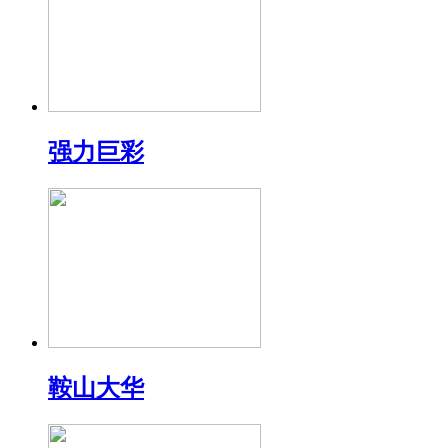
强力巨彩
鞍山大华