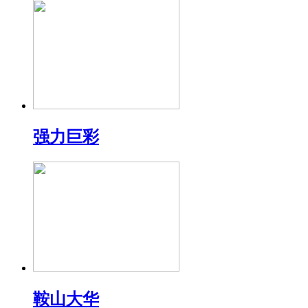
强力巨彩
鞍山大华