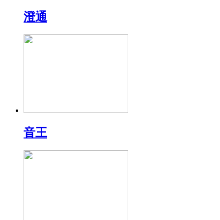
澄通
音王