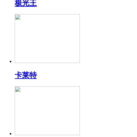
极光王
卡莱特